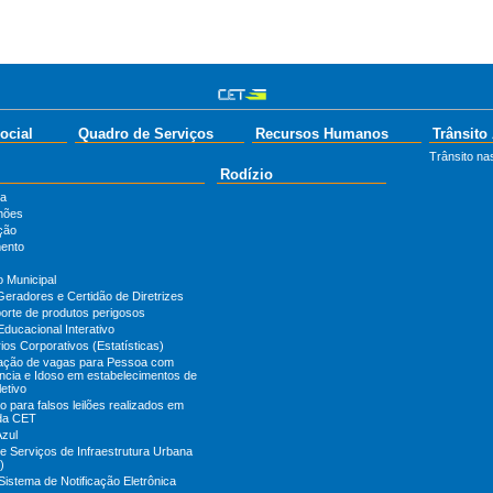
ocial
Quadro de Serviços
Recursos Humanos
Trânsito
Trânsito nas
Rodízio
ta
hões
ção
ento
o Municipal
Geradores e Certidão de Diretrizes
orte de produtos perigosos
Educacional Interativo
ios Corporativos (Estatísticas)
zação de vagas para Pessoa com
ência e Idoso em estabelecimentos de
etivo
 para falsos leilões realizados em
da CET
Azul
e Serviços de Infraestrutura Urbana
)
Sistema de Notificação Eletrônica