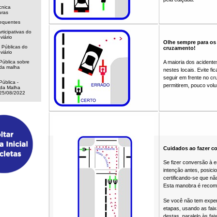
cnica
uras
requentes
rticipativas do
viário
Olhe sempre para os 
 Públicas do
cruzamento!
viário
Pública sobre
A maioria dos acident
da malha
nestes locais. Evite fi
seguir em frente no c
Pública -
permitirem, pouco volu
da Malha
 25/08/2022
Cuidados ao fazer c
Se fizer conversão à e
intenção antes, posic
certificando-se que nã
Esta manobra é recome
Se você não tem exper
etapas, usando as faix
destas, paralelo às fa