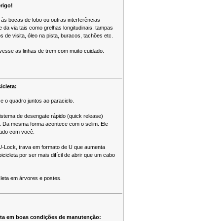
rigo!
às bocas de lobo ou outras interferências
e da via tais como grelhas longitudinais, tampas
 de visita, óleo na pista, buracos, tachões etc.
esse as linhas de trem com muito cuidado.
icleta:
e o quadro juntos ao paraciclo.
tema de desengate rápido (quick release)
. Da mesma forma acontece com o selim. Ele
vado com você.
 U-Lock, trava em formato de U que aumenta
cicleta por ser mais difícil de abrir que um cabo
cleta em árvores e postes.
eta em boas condições de manutenção: