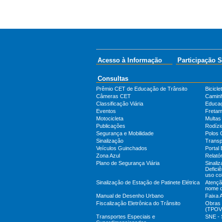
Acesso à Informação
Participação S
Consultas
Prêmio CET de Educação de Trânsito
Bicicle
Câmeras CET
Camin
Classificação Viária
Educa
Eventos
Fretam
Motocicleta
Multas
Publicações
Rodízi
Segurança e Mobilidade
Polos 
Sinalização
Transp
Veículos Guinchados
Portal 
Zona Azul
Relatór
Plano de Segurança Viária
Sinali
Defici
uso col
Sinalização de Estação de Patinete Elétrica
Atenção
nome 
Manual de Desenho Urbano
Faixa 
Fiscalização Eletrônica do Trânsito
Obras 
(TPOV
Transportes Especiais e
SNE - 