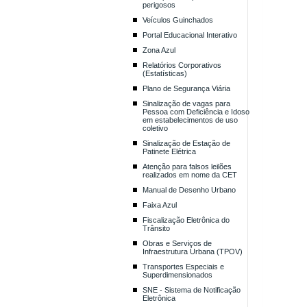
perigosos
Veículos Guinchados
Portal Educacional Interativo
Zona Azul
Relatórios Corporativos
(Estatísticas)
Plano de Segurança Viária
Sinalização de vagas para
Pessoa com Deficiência e Idoso
em estabelecimentos de uso
coletivo
Sinalização de Estação de
Patinete Elétrica
Atenção para falsos leilões
realizados em nome da CET
Manual de Desenho Urbano
Faixa Azul
Fiscalização Eletrônica do
Trânsito
Obras e Serviços de
Infraestrutura Urbana (TPOV)
Transportes Especiais e
Superdimensionados
SNE - Sistema de Notificação
Eletrônica