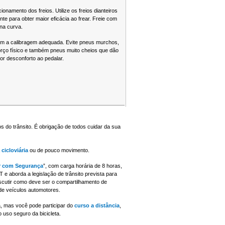
ionamento dos freios. Utilize os freios dianteiros
te para obter maior eficácia ao frear. Freie com
na curva.
m a calibragem adequada. Evite pneus murchos,
orço físico e também pneus muito cheios que dão
r desconforto ao pedalar.
 do trânsito. É obrigação de todos cuidar da sua
 cicloviária
ou de pouco movimento.
r com Segurança
”, com carga horária de 8 horas,
 aborda a legislação de trânsito prevista para
discutir como deve ser o compartilhamento de
de veículos automotores.
, mas você pode participar do
curso a distância
,
uso seguro da bicicleta.