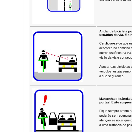
Andar de bicicleta p
usuários da via. É ol
Certifique-se de que e
acontece no caminho e
outros usuários da via
visão da via e consegu
Apesar das bicicletas
veículos, esteja semp
a sua segurança.
Mantenha distância l
portas! Evite surpres
Fique sempre atento a
poderão ser repentina
atenção se notar que o 
a uma distância de pe