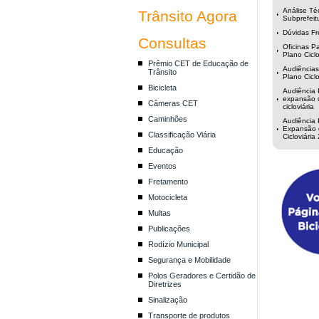
Análise Té
Trânsito Agora
Subprefeit
Dúvidas F
Consultas
Oficinas Pa
Plano Ciclo
Prêmio CET de Educação de
Audiências
Trânsito
Plano Ciclo
Bicicleta
Audiência 
expansão 
Câmeras CET
cicloviária
Caminhões
Audiência 
Expansão 
Classificação Viária
Cicloviária
Educação
Eventos
Fretamento
Motocicleta
Multas
Publicações
Rodízio Municipal
Segurança e Mobilidade
Polos Geradores e Certidão de
Diretrizes
Sinalização
Transporte de produtos