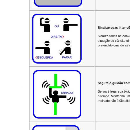
Sinalize suas inten
Sinalize todas as con
situação do trânsito 
pretendido quando as 
Segure o guidão com
Se você frear sua bici
a tempo. Mantenha uma 
molhado não é tão efici