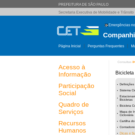
PREFEITURA DE SÃO PAULO
Secretaria Executiva de Mobilidade e Trânsito
Emergências no
Companhia
Página Inicial
Perguntas Frequentes
Ma
Consultas
Acesso à
Bicicleta
Informação
Participação
Definições
Sistema Cic
Social
Estaciona
Bicicletas
Quadro de
Bicicleta 
Serviços
Mapa de In
Cicloviária
Cartilha do 
Recursos
Contadores
Humanos
Dicas e S