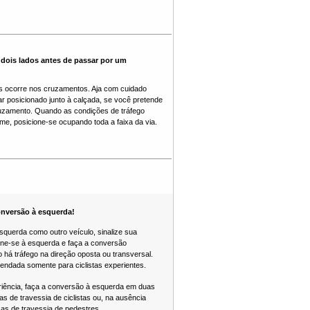
dois lados antes de passar por um
es ocorre nos cruzamentos. Aja com cuidado
car posicionado junto à calçada, se você pretende
ruzamento. Quando as condições de tráfego
me, posicione-se ocupando toda a faixa da via.
onversão à esquerda!
squerda como outro veículo, sinalize sua
ione-se à esquerda e faça a conversão
o há tráfego na direção oposta ou transversal.
ndada somente para ciclistas experientes.
iência, faça a conversão à esquerda em duas
as de travessia de ciclistas ou, na ausência
ixas de travessia de pedestres.