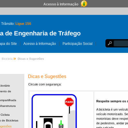
Acesso à Informação
 Trânsito:
Ligue 156
 de Engenharia de Tráfego
pa do Site
Acesso à Informação
Participação Social
Bicicleta
Dicas e Sugestões
Dicas e Sugestões
Circule com segurança:
loviário
mento de
Compartilhada
Respeite sempre os s
fraestrutura
A bicicleta é um veícu
veículo motorizado. Se 
Ciclista
motoristas deve respei
 de Bicicletas
de pedestres, andar pe
ugestões
pela calçada
.