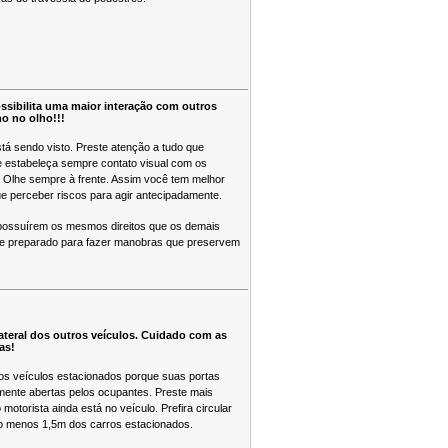
ossibilita uma maior interação com outros
ho no olho!!!
stá sendo visto. Preste atenção a tudo que
 estabeleça sempre contato visual com os
. Olhe sempre à frente. Assim você tem melhor
e perceber riscos para agir antecipadamente.
 possuírem os mesmos direitos que os demais
re preparado para fazer manobras que preservem
ateral dos outros veículos. Cuidado com as
as!
os veículos estacionados porque suas portas
mente abertas pelos ocupantes. Preste mais
motorista ainda está no veículo. Prefira circular
lo menos 1,5m dos carros estacionados.