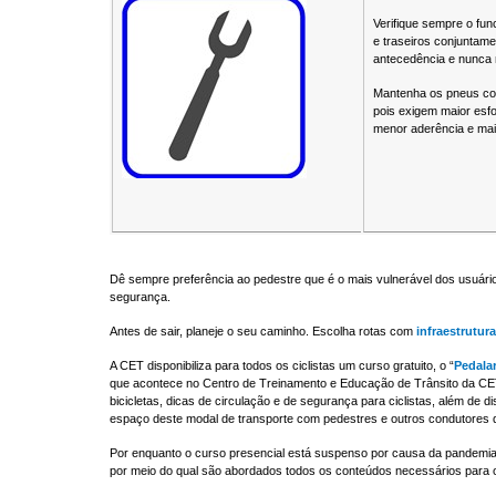
Verifique sempre o func
e traseiros conjuntamen
antecedência e nunca 
Mantenha os pneus co
pois exigem maior esf
menor aderência e maio
Dê sempre preferência ao pedestre que é o mais vulnerável dos usuários
segurança.
Antes de sair, planeje o seu caminho. Escolha rotas com
infraestrutura
A CET disponibiliza para todos os ciclistas um curso gratuito, o “
Pedala
que acontece no Centro de Treinamento e Educação de Trânsito da CET e
bicicletas, dicas de circulação e de segurança para ciclistas, além de 
espaço deste modal de transporte com pedestres e outros condutores 
Por enquanto o curso presencial está suspenso por causa da pandemia
por meio do qual são abordados todos os conteúdos necessários para o 