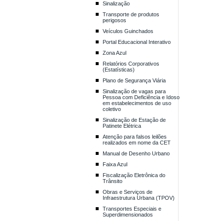
Sinalização
Transporte de produtos
perigosos
Veículos Guinchados
Portal Educacional Interativo
Zona Azul
Relatórios Corporativos
(Estatísticas)
Plano de Segurança Viária
Sinalização de vagas para
Pessoa com Deficiência e Idoso
em estabelecimentos de uso
coletivo
Sinalização de Estação de
Patinete Elétrica
Atenção para falsos leilões
realizados em nome da CET
Manual de Desenho Urbano
Faixa Azul
Fiscalização Eletrônica do
Trânsito
Obras e Serviços de
Infraestrutura Urbana (TPOV)
Transportes Especiais e
Superdimensionados