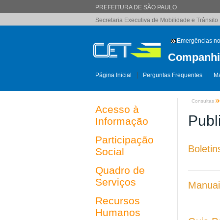
PREFEITURA DE SÃO PAULO
Secretaria Executiva de Mobilidade e Trânsito
Emergências no
Companhia
Página Inicial
Perguntas Frequentes
Ma
Consultas
Acesso à
Publ
Informação
Participação
Boletin
Social
Quadro de
Serviços
Manuai
Recursos
Humanos