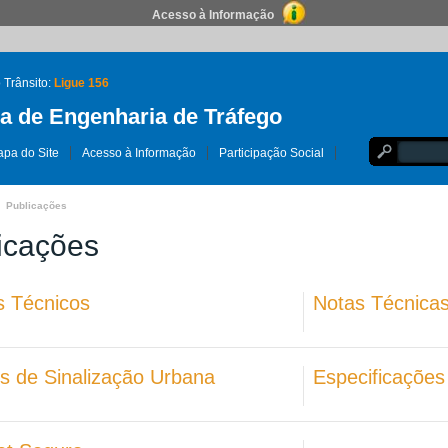
Acesso à Informação
 Trânsito:
Ligue 156
 de Engenharia de Tráfego
pa do Site
Acesso à Informação
Participação Social
Publicações
icações
s Técnicos
Notas Técnica
s de Sinalização Urbana
Especificações