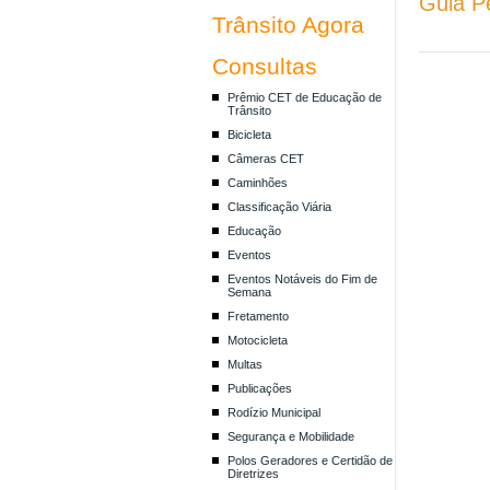
Guia P
Trânsito Agora
Consultas
Prêmio CET de Educação de
Trânsito
Bicicleta
Câmeras CET
Caminhões
Classificação Viária
Educação
Eventos
Eventos Notáveis do Fim de
Semana
Fretamento
Motocicleta
Multas
Publicações
Rodízio Municipal
Segurança e Mobilidade
Polos Geradores e Certidão de
Diretrizes