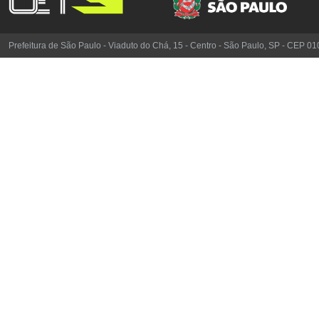
Prefeitura de São Paulo - Viaduto do Chá, 15 - Centro - São Paulo, SP - CEP 0