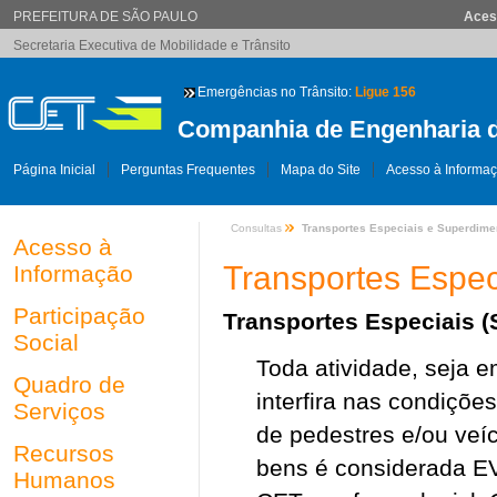
PREFEITURA DE SÃO PAULO
Aces
Secretaria Executiva de Mobilidade e Trânsito
Emergências no Trânsito:
Ligue 156
Companhia de Engenharia d
Página Inicial
Perguntas Frequentes
Mapa do Site
Acesso à Informa
Consultas
Transportes Especiais e Superdim
Acesso à
Transportes Espe
Informação
Participação
Transportes Especiais 
Social
Toda atividade, seja e
Quadro de
interfira nas condiçõe
Serviços
de pedestres e/ou veí
Recursos
bens é considerada E
Humanos