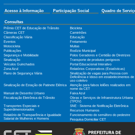
Acesso à Informação
Participação Social
Quadro de Serviç
Consultas
Prêmio CET de Educação de Trânsito
Bicicleta
Câmeras CET
Caminhões
Classificação Viária
Educação
Eventos
Fretamento
Motocicleta
Multas
Publicações
Rodízio Municipal
Segurança e Mobilidade
Polos Geradores e Certidão de Diretrizes
Sinalização
Transporte de produtos perigosos
Veículos Guinchados
Portal Educacional Interativo
Zona Azul
Relatórios Corporativos (Estatísticas)
Plano de Segurança Viária
Sinalização de vagas para Pessoa com
Deficiência e Idoso em estabelecimentos de
uso coletivo
Sinalização de Estação de Patinete Elétrica
Atenção para falsos leilões realizados em
nome da CET
Manual de Desenho Urbano
Faixa Azul
Fiscalização Eletrônica do Trânsito
Obras e Serviços de Infraestrutura Urbana
(TPOV)
Transportes Especiais e
SNE - Sistema de Notificação Eletrônica
Superdimensionados
Recursos Humanos
Relatório de Transparência e Igualdade
Funcionamento do semáforo do pedestre
Salarial de Mulheres e Homens
Pesquisa Domiciliar CET