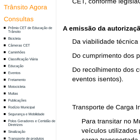
CET, conforme legisla
Trânsito Agora
Consultas
A emissão da autorizaçã
Prêmio CET de Educação de
Trânsito
Bicicleta
Da viabilidade técnica
Câmeras CET
Caminhões
Do cumprimento dos p
Classificação Viária
Educação
Do recolhimento dos c
Eventos
eventos isentos).
Fretamento
Motocicleta
Multas
Publicações
Transporte de Carga I
Rodízio Municipal
Segurança e Mobilidade
Para transitar no 
Polos Geradores e Certidão de
Diretrizes
veículos utilizados
Sinalização
carga transportada
Transporte de produtos