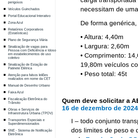
perigosos
necessitam de uma 
Veículos Guinchados
Portal Educacional Interativo
De forma genérica,
Zona Azul
Relatórios Corporativos
(Estatísticas)
• Altura: 4,40m
Plano de Segurança Viária
• Largura: 2,60m
Sinalização de vagas para
Pessoa com Deficiência e Idoso
• Comprimento: 14,
em estabelecimentos de uso
coletivo
19,80m veículos c
Sinalização de Estação de
Patinete Elétrica
• Peso total: 45t
Atenção para falsos leilões
realizados em nome da CET
Manual de Desenho Urbano
Faixa Azul
Fiscalização Eletrônica do
Quem deve solicitar a 
Trânsito
16 de dezembro de 2024
Obras e Serviços de
Infraestrutura Urbana (TPOV)
I – todo conjunto tra
Transportes Especiais e
Superdimensionados
dos limites de peso e
SNE - Sistema de Notificação
Eletrônica