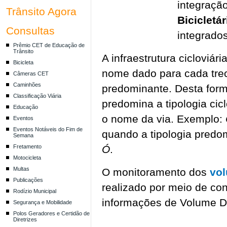
integração
Trânsito Agora
Bicicletár
Consultas
integrado
Prêmio CET de Educação de
Trânsito
A infraestrutura cicloviár
Bicicleta
nome dado para cada trec
Câmeras CET
Caminhões
predominante. Desta forma
Classificação Viária
predomina a tipologia cic
Educação
o nome da via. Exemplo:
Eventos
Eventos Notáveis do Fim de
quando a tipologia predo
Semana
Fretamento
Ó
.
Motocicleta
Multas
O monitoramento dos
vol
Publicações
realizado por meio de co
Rodízio Municipal
informações de Volume D
Segurança e Mobilidade
Polos Geradores e Certidão de
Diretrizes