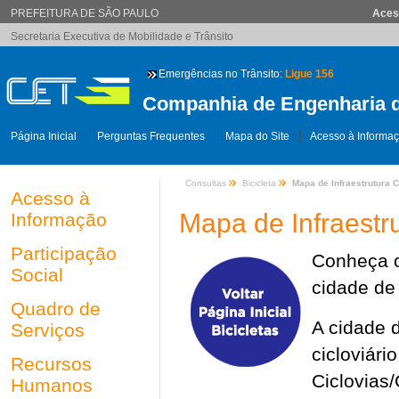
PREFEITURA DE SÃO PAULO
Aces
Secretaria Executiva de Mobilidade e Trânsito
Emergências no Trânsito:
Ligue 156
Companhia de Engenharia d
Página Inicial
Perguntas Frequentes
Mapa do Site
Acesso à Informa
Consultas
Bicicleta
Mapa de Infraestrutura C
Acesso à
Mapa de Infraestru
Informação
Participação
Conheça o
Social
cidade de
Quadro de
A cidade 
Serviços
cicloviár
Recursos
Ciclovias/
Humanos