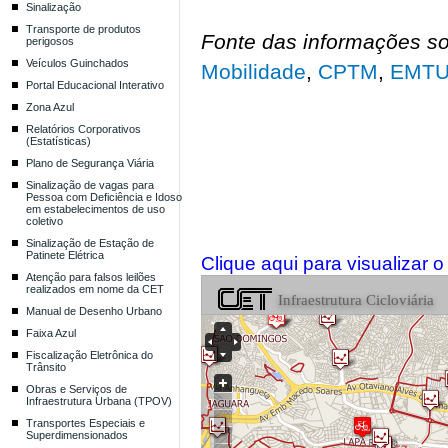
Sinalização
Transporte de produtos
Fonte das informações sob
perigosos
Veículos Guinchados
Mobilidade
,
CPTM
,
EMT
Portal Educacional Interativo
Zona Azul
Relatórios Corporativos
(Estatísticas)
Plano de Segurança Viária
Sinalização de vagas para
Pessoa com Deficiência e Idoso
em estabelecimentos de uso
coletivo
Sinalização de Estação de
Patinete Elétrica
Clique aqui para visualizar
Atenção para falsos leilões
realizados em nome da CET
Manual de Desenho Urbano
Faixa Azul
Fiscalização Eletrônica do
Trânsito
Obras e Serviços de
Infraestrutura Urbana (TPOV)
Transportes Especiais e
Superdimensionados