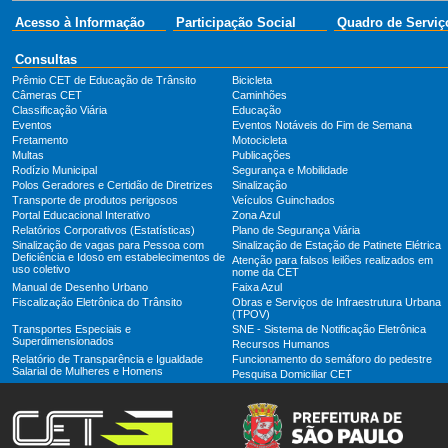
Acesso à Informação
Participação Social
Quadro de Serviç
Consultas
Prêmio CET de Educação de Trânsito
Bicicleta
Câmeras CET
Caminhões
Classificação Viária
Educação
Eventos
Eventos Notáveis do Fim de Semana
Fretamento
Motocicleta
Multas
Publicações
Rodízio Municipal
Segurança e Mobilidade
Polos Geradores e Certidão de Diretrizes
Sinalização
Transporte de produtos perigosos
Veículos Guinchados
Portal Educacional Interativo
Zona Azul
Relatórios Corporativos (Estatísticas)
Plano de Segurança Viária
Sinalização de vagas para Pessoa com
Sinalização de Estação de Patinete Elétrica
Deficiência e Idoso em estabelecimentos de
Atenção para falsos leilões realizados em
uso coletivo
nome da CET
Manual de Desenho Urbano
Faixa Azul
Fiscalização Eletrônica do Trânsito
Obras e Serviços de Infraestrutura Urbana
(TPOV)
Transportes Especiais e
SNE - Sistema de Notificação Eletrônica
Superdimensionados
Recursos Humanos
Relatório de Transparência e Igualdade
Funcionamento do semáforo do pedestre
Salarial de Mulheres e Homens
Pesquisa Domiciliar CET