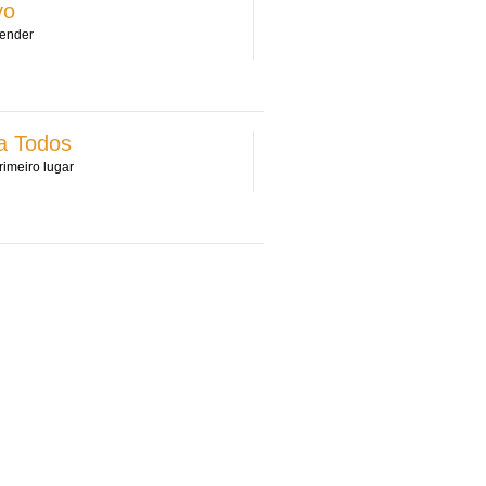
vo
render
a Todos
imeiro lugar