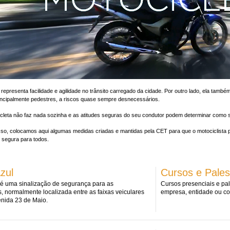
 representa facilidade e agilidade no trânsito carregado da cidade. Por outro lado, ela tamb
incipalmente pedestres, a riscos quase sempre desnecessários.
cleta não faz nada sozinha e as atitudes seguras do seu condutor podem determinar como s
so, colocamos aqui algumas medidas criadas e mantidas pela CET para que o motociclista p
 segura para todos.
zul
Cursos e Pales
l é uma sinalização de segurança para as
Cursos presenciais e pa
s, normalmente localizada entre as faixas veiculares
empresa, entidade ou c
enida 23 de Maio.