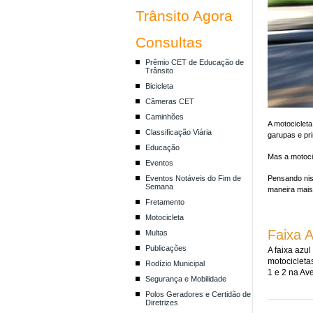
Trânsito Agora
Consultas
Prêmio CET de Educação de
Trânsito
Bicicleta
Câmeras CET
Caminhões
A motocicleta
Classificação Viária
garupas e pr
Educação
Mas a motoci
Eventos
Eventos Notáveis do Fim de
Pensando nis
Semana
maneira mais
Fretamento
Motocicleta
Faixa A
Multas
Publicações
A faixa azu
motocicleta
Rodízio Municipal
1 e 2 na Av
Segurança e Mobilidade
Polos Geradores e Certidão de
Diretrizes