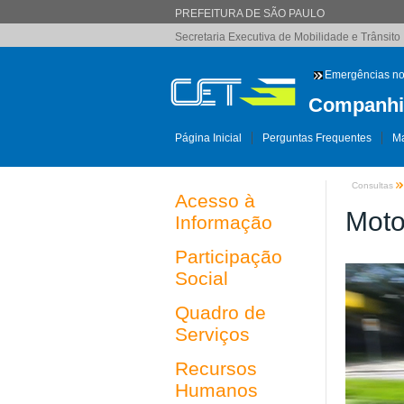
PREFEITURA DE SÃO PAULO
Secretaria Executiva de Mobilidade e Trânsito
Emergências no
Companhia
Página Inicial
Perguntas Frequentes
Ma
Consultas
Acesso à
Moto
Informação
Participação
Social
Quadro de
Serviços
Recursos
Humanos