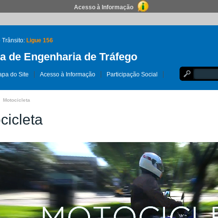
Acesso à Informação
 Trânsito:
Ligue 156
 de Engenharia de Tráfego
pa do Site
Acesso à Informação
Participação Social
Motocicleta
cicleta