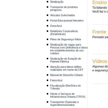
Ensino 
Sinalização
Transporte de produtos
Tá faltando
perigosos
Você faz o c
Veículos Guinchados
Portal Educacional Interativo
Zona Azul
Frente
Relatórios Corporativos
(Estatísticas)
Pensado par
Plano de Segurança Viária
Sinalização de vagas para
Pessoa com Deficiência e Idoso
em estabelecimentos de uso
coletivo
Sinalização de Estação de
Vídeos
Patinete Elétrica
Algumas dic
Atenção para falsos leilões
realizados em nome da CET
e segurança
Manual de Desenho Urbano
Faixa Azul
Fiscalização Eletrônica do
Trânsito
Obras e Serviços de
Infraestrutura Urbana (TPOV)
Transportes Especiais e
Superdimensionados