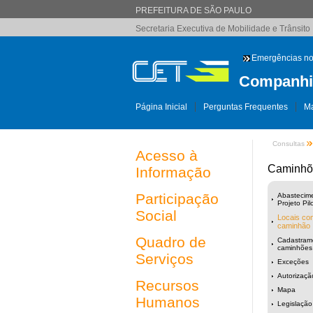
PREFEITURA DE SÃO PAULO
Secretaria Executiva de Mobilidade e Trânsito
Emergências no
Companhia
Página Inicial
Perguntas Frequentes
Ma
Consultas
Acesso à
Caminhõ
Informação
Participação
Abastecime
Projeto Pil
Social
Locais com
caminhão
Quadro de
Cadastram
caminhões
Serviços
Exceções
Autorizaçã
Recursos
Mapa
Humanos
Legislação