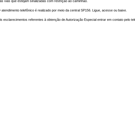
as vias que estejam sinalizadas com restrição ao caminhão.
O atendimento telefônico é realizado
por meio da central SP156. Ligue, acesse ou baixe.
s esclarecimentos referentes à obtenção de Autorização Especial entrar em contato pelo tel