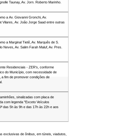
nolle Taunay, Av. Jorn. Roberto Marinho.
omo a Av. Giovanni Gronchi, Av.
 Vilares, Av. João Jorge Saad entre outras
omo a Marginal Tietê, Av. Marquês de S.
do Neves, Av. Salim Farah Maluf, Av. Pres.
nte Residenciais - ZER's, conforme
gico do Município, com necessidade de
s, a fim de promover condições de
l.
 caminhões, sinalizadas com placa de
a com legenda "Exceto Veículos
 6ª das 5h às 9h e das 17h às 22h e aos
 exclusivas de ônibus, em túneis, viadutos,