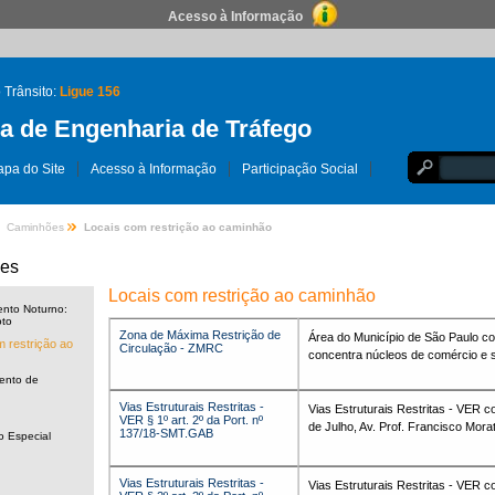
Acesso à Informação
 Trânsito:
Ligue 156
 de Engenharia de Tráfego
pa do Site
Acesso à Informação
Participação Social
Caminhões
Locais com restrição ao caminhão
es
Locais com restrição ao caminhão
nto Noturno:
oto
Zona de Máxima Restrição de
Área do Município de São Paulo co
 restrição ao
Circulação - ZMRC
concentra núcleos de comércio e s
ento de
Vias Estruturais Restritas -
Vias Estruturais Restritas - VER c
VER § 1º art. 2º da Port. nº
de Julho, Av. Prof. Francisco Morat
137/18-SMT.GAB
o Especial
Vias Estruturais Restritas -
Vias Estruturais Restritas - VER c