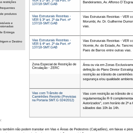
VER § 2º art. 2º da Port. nº
 restrições
Bandeirantes, Av. Affonso D´Esgrag
137/18-SMT.GAB
frequentes
 de produtos
Vias Estruturais Restritas -
Vias Estruturais Restritas - VER c
VER § 3º art. 2º da Port. nº
Morumbi, Av. Dr. Guilherme Dumont
visíveis e
137/18-SMT.GAB
vias.
nsionadas
de Entrega
Vias Estruturais Restritas -
Vias Estruturais Restritas - VER c
rigem e Destino
VER § 4º art. 2º da Port. nº
Vicente, Av. do Estado, Av. Tancre
137/18-SMT.GAB
Paes de Barros entre outras vias.
Zona Especial de Restrição de
Área ou via em Zonas Exclusivame
Circulação - ZERC
definição do Plano Diretor Estraté
restrição ao trânsito de caminhõe
segurança e/ou qualidade ambienta
Vias com Trânsito de
Vias com restrição ao trânsito de
Caminhões Restrito (Previstas
regulamentação R-9 complementad
na Portaria SMT.G 024/2012)
Autorizados", com horário de 2ª a
sábados das 10h às 14h.
:
 também não podem transitar em Vias e Áreas de Pedestres (Calçadões), em faixas e pistas