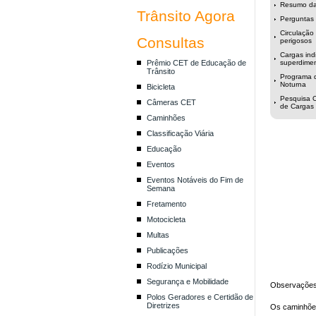
Resumo das
Trânsito Agora
Perguntas 
Circulação
Consultas
perigosos
Cargas indi
Prêmio CET de Educação de
superdime
Trânsito
Programa 
Noturna
Bicicleta
Pesquisa O
Câmeras CET
de Cargas
Caminhões
Classificação Viária
Educação
Eventos
Eventos Notáveis do Fim de
Semana
Fretamento
Motocicleta
Multas
Publicações
Rodízio Municipal
Segurança e Mobilidade
Observações
Polos Geradores e Certidão de
Diretrizes
Os caminhões