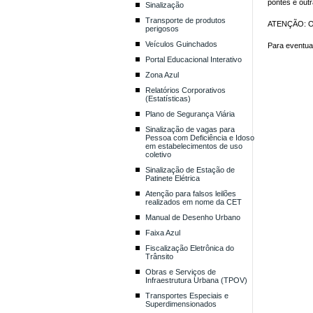
pontes e outr
Sinalização
Transporte de produtos
ATENÇÃO
: 
perigosos
Veículos Guinchados
Para eventuai
Portal Educacional Interativo
Zona Azul
Relatórios Corporativos
(Estatísticas)
Plano de Segurança Viária
Sinalização de vagas para
Pessoa com Deficiência e Idoso
em estabelecimentos de uso
coletivo
Sinalização de Estação de
Patinete Elétrica
Atenção para falsos leilões
realizados em nome da CET
Manual de Desenho Urbano
Faixa Azul
Fiscalização Eletrônica do
Trânsito
Obras e Serviços de
Infraestrutura Urbana (TPOV)
Transportes Especiais e
Superdimensionados