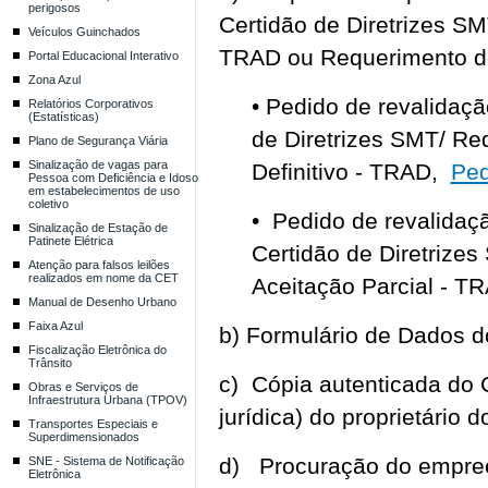
perigosos
Certidão de Diretrizes SM
Veículos Guinchados
TRAD ou Requerimento de
Portal Educacional Interativo
Zona Azul
• Pedido de revalidaç
Relatórios Corporativos
(Estatísticas)
de Diretrizes SMT/ R
Plano de Segurança Viária
Sinalização de vagas para
Definitivo - TRAD,
Ped
Pessoa com Deficiência e Idoso
em estabelecimentos de uso
coletivo
• Pedido de revalidaç
Sinalização de Estação de
Patinete Elétrica
Certidão de Diretriz
Atenção para falsos leilões
realizados em nome da CET
Aceitação Parcial - T
Manual de Desenho Urbano
Faixa Azul
b) Formulário de Dados 
Fiscalização Eletrônica do
Trânsito
c) Cópia autenticada do 
Obras e Serviços de
Infraestrutura Urbana (TPOV)
jurídica) do proprietário d
Transportes Especiais e
Superdimensionados
d) Procuração do empreen
SNE - Sistema de Notificação
Eletrônica