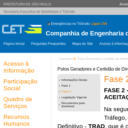
PREFEITURA DE SÃO PAULO
Aces
Secretaria Executiva de Mobilidade e Trânsito
Emergências no Trânsito:
Ligue 156
Companhia de Engenharia d
Página Inicial
Perguntas Frequentes
Mapa do Site
Acesso à Informa
Consultas
Polos Geradores e Certidão de Diretri
Acesso à
Polos Geradores e Certidão de Dir
Informação
Fase 
Participação
Informações Gerais
Fase 1
Social
FASE 2
Fase 2
ACEITAÇ
Quadro de
Legislação Vigente
Documentos para
Serviços
download
Na segu
Recursos
Tráfego,
Humanos
Definitivo -
TRAD
, que é 