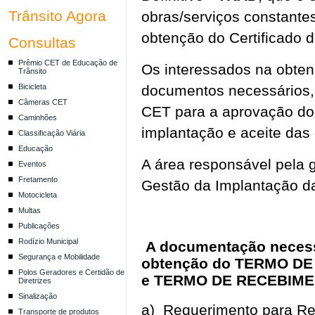
Trânsito Agora
obras/serviços constantes
obtenção do Certificado 
Consultas
Prêmio CET de Educação de
Os interessados na obte
Trânsito
Bicicleta
documentos necessários, 
Câmeras CET
CET para a aprovação do
Caminhões
implantação e aceite das 
Classificação Viária
Educação
A área responsável pela 
Eventos
Fretamento
Gestão da Implantação da
Motocicleta
Multas
Publicações
Rodízio Municipal
A documentação necessá
Segurança e Mobilidade
obtenção do TERMO DE
Polos Geradores e Certidão de
e TERMO DE RECEBIMEN
Diretrizes
Sinalização
a) Requerimento para Re
Transporte de produtos