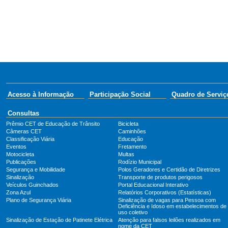
Acesso à Informação
Participação Social
Quadro de Serviç
Consultas
Prêmio CET de Educação de Trânsito
Bicicleta
Câmeras CET
Caminhões
Classificação Viária
Educação
Eventos
Fretamento
Motocicleta
Multas
Publicações
Rodízio Municipal
Segurança e Mobilidade
Polos Geradores e Certidão de Diretrizes
Sinalização
Transporte de produtos perigosos
Veículos Guinchados
Portal Educacional Interativo
Zona Azul
Relatórios Corporativos (Estatísticas)
Plano de Segurança Viária
Sinalização de vagas para Pessoa com
Deficiência e Idoso em estabelecimentos de
uso coletivo
Sinalização de Estação de Patinete Elétrica
Atenção para falsos leilões realizados em
nome da CET