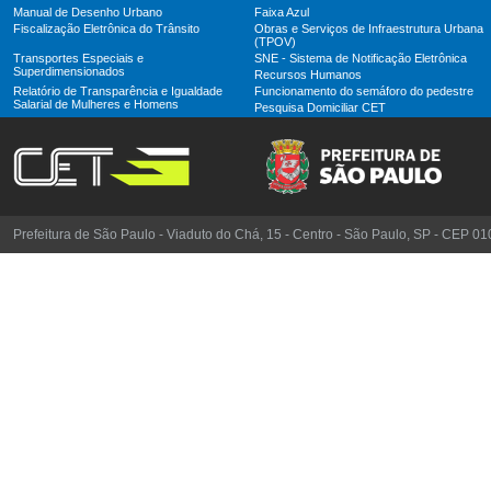
Manual de Desenho Urbano
Faixa Azul
Fiscalização Eletrônica do Trânsito
Obras e Serviços de Infraestrutura Urbana
(TPOV)
Transportes Especiais e
SNE - Sistema de Notificação Eletrônica
Superdimensionados
Recursos Humanos
Relatório de Transparência e Igualdade
Funcionamento do semáforo do pedestre
Salarial de Mulheres e Homens
Pesquisa Domiciliar CET
Prefeitura de São Paulo - Viaduto do Chá, 15 - Centro - São Paulo, SP - CEP 0