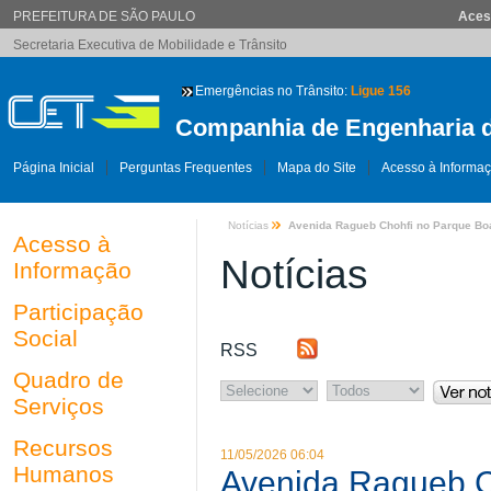
PREFEITURA DE SÃO PAULO
Aces
Secretaria Executiva de Mobilidade e Trânsito
Emergências no Trânsito:
Ligue 156
Companhia de Engenharia d
Página Inicial
Perguntas Frequentes
Mapa do Site
Acesso à Informa
Notícias
Avenida Ragueb Chohfi no Parque Boa 
Acesso à
Notícias
Informação
Participação
Social
RSS
Quadro de
Serviços
Recursos
11/05/2026 06:04
Humanos
Avenida Ragueb C