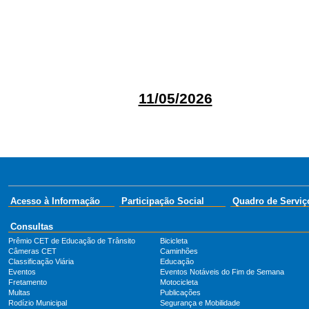
11/05/2026
Acesso à Informação
Participação Social
Quadro de Serviç
Consultas
Prêmio CET de Educação de Trânsito
Bicicleta
Câmeras CET
Caminhões
Classificação Viária
Educação
Eventos
Eventos Notáveis do Fim de Semana
Fretamento
Motocicleta
Multas
Publicações
Rodízio Municipal
Segurança e Mobilidade