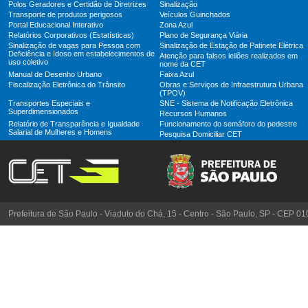
Polos Geradores e Certidão de Diretrizes
Sinalização
Transporte de produtos perigosos
Veículos Guinchados
Portal Educacional Interativo
Zona Azul
Relatórios Corporativos (Estatísticas)
Plano de Segurança Viária
Sinalização de vagas para Pessoa com
Sinalização de Estação de Patinete Elétrica
Deficiência e Idoso em estabelecimentos de
Atenção para falsos leilões realizados em
uso coletivo
nome da CET
Manual de Desenho Urbano
Faixa Azul
Fiscalização Eletrônica do Trânsito
Obras e Serviços de Infraestrutura Urbana
(TPOV)
Transportes Especiais e
SNE - Sistema de Notificação Eletrônica
Superdimensionados
Recursos Humanos
Relatório de Transparência e Igualdade
Funcionamento do semáforo do pedestre
Salarial de Mulheres e Homens
Pesquisa Domiciliar CET
Prefeitura de São Paulo - Viaduto do Chá, 15 - Centro - São Paulo, SP - CEP 0