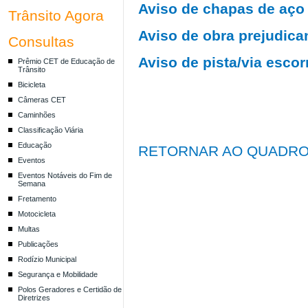
Aviso de chapas de aço 
Trânsito Agora
Aviso de obra prejudica
Consultas
Aviso de pista/via escor
Prêmio CET de Educação de
Trânsito
Bicicleta
Câmeras CET
Caminhões
Classificação Viária
Educação
RETORNAR AO QUADRO
Eventos
Eventos Notáveis do Fim de
Semana
Fretamento
Motocicleta
Multas
Publicações
Rodízio Municipal
Segurança e Mobilidade
Polos Geradores e Certidão de
Diretrizes