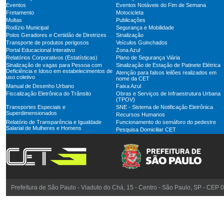
Eventos
Eventos Notáveis do Fim de Semana
Fretamento
Motocicleta
Multas
Publicações
Rodízio Municipal
Segurança e Mobilidade
Polos Geradores e Certidão de Diretrizes
Sinalização
Transporte de produtos perigosos
Veículos Guinchados
Portal Educacional Interativo
Zona Azul
Relatórios Corporativos (Estatísticas)
Plano de Segurança Viária
Sinalização de vagas para Pessoa com
Sinalização de Estação de Patinete Elétrica
Deficiência e Idoso em estabelecimentos de
Atenção para falsos leilões realizados em
uso coletivo
nome da CET
Manual de Desenho Urbano
Faixa Azul
Fiscalização Eletrônica do Trânsito
Obras e Serviços de Infraestrutura Urbana
(TPOV)
Transportes Especiais e
SNE - Sistema de Notificação Eletrônica
Superdimensionados
Recursos Humanos
Relatório de Transparência e Igualdade
Funcionamento do semáforo do pedestre
Salarial de Mulheres e Homens
Pesquisa Domiciliar CET
Prefeitura de São Paulo - Viaduto do Chá, 15 - Centro - São Paulo, SP - CEP