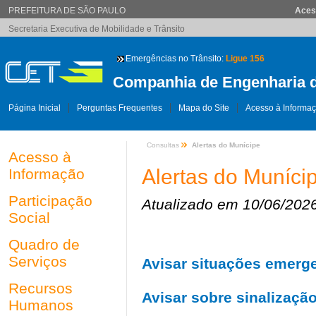
PREFEITURA DE SÃO PAULO
Aces
Secretaria Executiva de Mobilidade e Trânsito
Emergências no Trânsito:
Ligue 156
Companhia de Engenharia d
Página Inicial
Perguntas Frequentes
Mapa do Site
Acesso à Informa
Consultas
Alertas do Munícipe
Acesso à
Alertas do Muníci
Informação
Participação
Atualizado em 10/06/202
Social
Quadro de
Serviços
Avisar situações emerge
Recursos
Avisar sobre sinalizaçã
Humanos