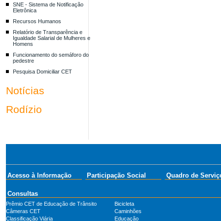
SNE - Sistema de Notificação
Eletrônica
Recursos Humanos
Relatório de Transparência e
Igualdade Salarial de Mulheres e
Homens
Funcionamento do semáforo do
pedestre
Pesquisa Domiciliar CET
Notícias
Rodízio
Acesso à Informação
Participação Social
Quadro de Serviç
Consultas
Prêmio CET de Educação de Trânsito
Bicicleta
Câmeras CET
Caminhões
Classificação Viária
Educação