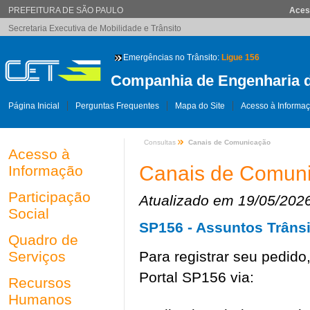
PREFEITURA DE SÃO PAULO
Aces
Secretaria Executiva de Mobilidade e Trânsito
Emergências no Trânsito:
Ligue 156
Companhia de Engenharia d
Página Inicial
Perguntas Frequentes
Mapa do Site
Acesso à Informa
Consultas
Canais de Comunicação
Acesso à
Canais de Comun
Informação
Participação
Atualizado em 19/05/202
Social
SP156 - Assuntos Trânsi
Quadro de
Serviços
Para registrar seu pedido
Portal SP156 via:
Recursos
Humanos