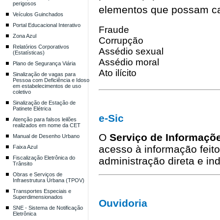
perigosos
elementos que possam car
Veículos Guinchados
Portal Educacional Interativo
Fraude
Zona Azul
Corrupção
Relatórios Corporativos
Assédio sexual
(Estatísticas)
Assédio moral
Plano de Segurança Viária
Ato ilícito
Sinalização de vagas para
Pessoa com Deficiência e Idoso
em estabelecimentos de uso
coletivo
Sinalização de Estação de
Patinete Elétrica
e-Sic
Atenção para falsos leilões
realizados em nome da CET
O
Serviço de Informaçõ
Manual de Desenho Urbano
acesso à informação feit
Faixa Azul
Fiscalização Eletrônica do
administração direta e in
Trânsito
Obras e Serviços de
Infraestrutura Urbana (TPOV)
Transportes Especiais e
Superdimensionados
Ouvidoria
SNE - Sistema de Notificação
Eletrônica