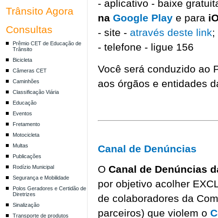
- aplicativo - baixe gratu
Trânsito Agora
na
Google Play
e para
i
Consultas
- site -
através deste link
;
Prêmio CET de Educação de
- telefone - ligue 156
Trânsito
Bicicleta
Você será conduzido ao P
Câmeras CET
aos órgãos e entidades d
Caminhões
Classificação Viária
Educação
Eventos
Fretamento
Motocicleta
Multas
Canal de Denúncias
Publicações
O
Canal de Denúncias 
Rodízio Municipal
Segurança e Mobilidade
por objetivo acolher EX
Polos Geradores e Certidão de
Diretrizes
de colaboradores da Comp
Sinalização
parceiros) que violem o
C
Transporte de produtos