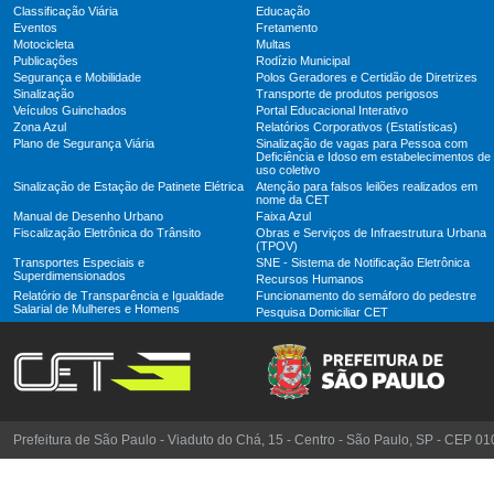
Classificação Viária
Educação
Eventos
Fretamento
Motocicleta
Multas
Publicações
Rodízio Municipal
Segurança e Mobilidade
Polos Geradores e Certidão de Diretrizes
Sinalização
Transporte de produtos perigosos
Veículos Guinchados
Portal Educacional Interativo
Zona Azul
Relatórios Corporativos (Estatísticas)
Plano de Segurança Viária
Sinalização de vagas para Pessoa com
Deficiência e Idoso em estabelecimentos de
uso coletivo
Sinalização de Estação de Patinete Elétrica
Atenção para falsos leilões realizados em
nome da CET
Manual de Desenho Urbano
Faixa Azul
Fiscalização Eletrônica do Trânsito
Obras e Serviços de Infraestrutura Urbana
(TPOV)
Transportes Especiais e
SNE - Sistema de Notificação Eletrônica
Superdimensionados
Recursos Humanos
Relatório de Transparência e Igualdade
Funcionamento do semáforo do pedestre
Salarial de Mulheres e Homens
Pesquisa Domiciliar CET
Prefeitura de São Paulo - Viaduto do Chá, 15 - Centro - São Paulo, SP - CEP 0