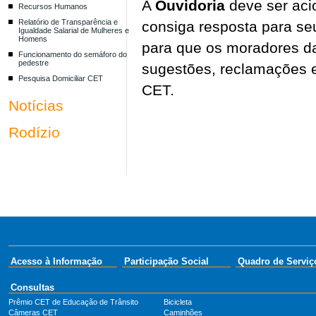
A
Ouvidoria
deve ser aci
Recursos Humanos
Relatório de Transparência e
consiga resposta para se
Igualdade Salarial de Mulheres e
Homens
para que os moradores da
Funcionamento do semáforo do
pedestre
sugestões, reclamações e
Pesquisa Domiciliar CET
CET.
Notícias
Rodízio
Acesso à Informação
Participação Social
Quadro de Serviç
Consultas
Prêmio CET de Educação de Trânsito
Bicicleta
Câmeras CET
Caminhões